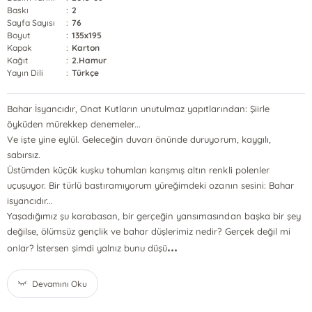
Baskı
:
2
Sayfa Sayısı
:
76
Boyut
:
135x195
Kapak
:
Karton
Kağıt
:
2.Hamur
Yayın Dili
:
Türkçe
Bahar İsyancıdır, Onat Kutların unutulmaz yapıtlarından: Şiirle
öyküden mürekkep denemeler...
Ve işte yine eylül. Geleceğin duvarı önünde duruyorum, kaygılı,
sabırsız.
Üstümden küçük kuşku tohumları karışmış altın renkli polenler
uçuşuyor. Bir türlü bastıramıyorum yüreğimdeki ozanın sesini: Bahar
isyancıdır...
Yaşadığımız şu karabasan, bir gerçeğin yansımasından başka bir şey
değilse, ölümsüz gençlik ve bahar düşlerimiz nedir? Gerçek değil mi
...
onlar? İstersen şimdi yalnız bunu düşü
Devamını Oku