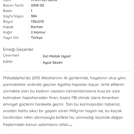
Basım Tarihi
:
2018-02
Baskı
:
1
Sayfa Sayısı
:
304
Boyut
:
135x210
Kapak
:
Karton
Kağıt
:
2.Hamur
Yayın Dili
:
Türkçe
Emeği Geçenler
Çevirmen
:
İnci Malak Uysal
Editör
:
Ayça Sezen
Philadelphia'da 2010 ilkbaharının ilk günlerinde, hayatının otuz yılını
parmaklıklar ardında geçiren Agatha hapisten kaçar. Artık ellilerini
sürmekte olan bu kadının cezasını tamamlamasına kısa bir süre
kalmışken hapishaneden firarı, başta FBI olmak üzere Amerikan
emniyet güçlerini harekete geçirir. Tüm bu karmaşadan habersiz,
sıradan hatta sıkıcı bir yaşam süren Milly'nin hayatı ise, bu kaçak
tarafından rehin alınmasıyla birlikte hiç ummadığı biçimde değişir.
...
Peşlerindeki kanun adamlarını atlat