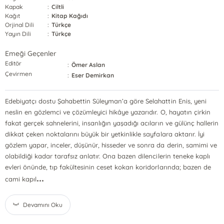
Kapak
:
Ciltli
Kağıt
:
Kitap Kağıdı
Orjinal Dili
:
Türkçe
Yayın Dili
:
Türkçe
Emeği Geçenler
Editör
:
Ömer Aslan
Çevirmen
:
Eser Demirkan
Edebiyatçı dostu Şahabettin Süleyman’a göre Selahattin Enis, yeni
neslin en gözlemci ve çözümleyici hikâye yazarıdır. O, hayatın çirkin
fakat gerçek sahnelerini, insanlığın yaşadığı acıların ve gülünç hallerin
dikkat çeken noktalarını büyük bir yetkinlikle sayfalara aktarır. İyi
gözlem yapar, inceler, düşünür, hisseder ve sonra da derin, samimi ve
olabildiği kadar tarafsız anlatır. Ona bazen dilencilerin teneke kaplı
evleri önünde, tıp fakültesinin ceset kokan koridorlarında; bazen de
...
cami kapıl
Devamını Oku