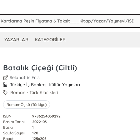
YAZARLAR
KATEGORİLER
)
Batalık Çiçeği (Ciltli)
Selahattin Enis
Türkiye İş Bankası Kültür Yayınları
Roman - Türk Klasikleri
Roman-Öykü (Türkiye)
ISBN
:
9786254059292
Basım Tarihi
:
2022-03
Baskı
:
1
Sayfa Sayısı
:
120
Boyut
:
125x205