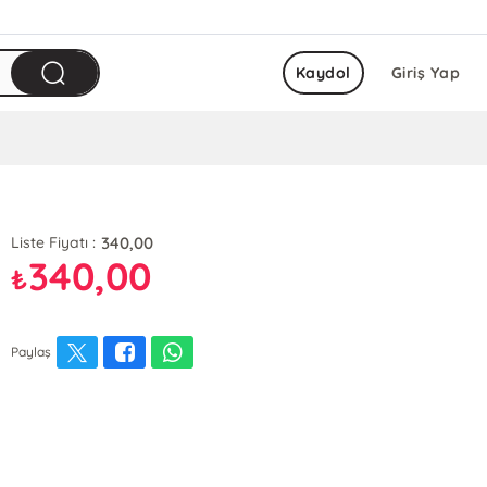
Kaydol
Giriş Yap
340,00
Liste Fiyatı :
340,00
₺
Paylaş