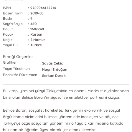
ISBN
:
9789944122214
Basım Tarihi
:
2019-05
Baskı
:
4
Sayfa Sayısı
:
480
Boyut
:
160x240
Kapak
:
Karton
Kağıt
:
2.Hamur
Yayın Dili
:
Türkçe
Emeği Geçenler
Grafiker
:
Savaş Çekiç
Yayın Yönetmeni
:
Hayri Erdoğan
Redaktör Düzeltmen
:
Serkan Durak
Bu kitap, yirminci yüzyıl Türkiye'sinin en önemli Marksist aydınlarından
birisi olan Behice Boran'ın siyasal ve entelektüel portresini çiziyor.
Behice Boran, sosyalist harekette, Türkiye'nin ekonomik ve sosyal
örgütlenme biçimlerini bilimsel yöntemlerle inceleyen ve böylece
Türkiye'ye özgü sosyalizm yönteminin ortaya çıkarılmasına katkıda
bulunan bir öğretim üyesi olarak yer almak istemişti.