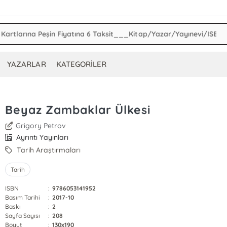
YAZARLAR
KATEGORİLER
Beyaz Zambaklar Ülkesi
Grigory Petrov
Ayrıntı Yayınları
Tarih Araştırmaları
Tarih
ISBN
:
9786053141952
Basım Tarihi
:
2017-10
Baskı
:
2
Sayfa Sayısı
:
208
Boyut
:
130x190