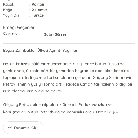
Kapak
:
Karton
Kağıt
:
2.Hamur
Yayın Dili
:
Türkçe
Emeği Geçenler
Çevirmen
:
Sabri Gürses
Beyaz Zambaklar Ülkesi Ayrıntı Yayınları
Halkın hafızası hâlâ bir muammadır: Yüz yıl önce bütün Rusya'da
yankılanan, ülkenin dört bir yanından hayran kalabalıkları kendine
toplayan, ateşli gazete tartışmalarına yol açan Grigoriy Spiridonoviç
Petrov isminin yüz yıl sonra artık sadece uzman tarihçilerin bildiği bir
isim olacağı kimin aklına gelirdi...
Grigoriy Petrov bir rahip olarak ünlendi. Parlak vaazları ve
...
konuşmaları bütün Petersburg'da konuşuluyordu. Hatiplik y
Devamını Oku