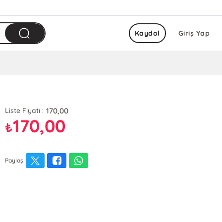
Kaydol
Giriş Yap
170,00
Liste Fiyatı :
170,00
₺
Paylaş