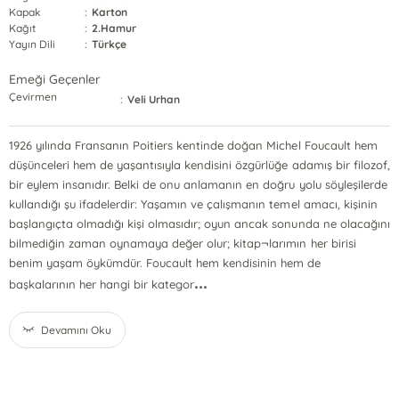
Kapak
:
Karton
Kağıt
:
2.Hamur
Yayın Dili
:
Türkçe
Emeği Geçenler
Çevirmen
:
Veli Urhan
1926 yılında Fransanın Poitiers kentinde doğan Michel Foucault hem
düşünceleri hem de yaşantısıyla kendisini özgürlüğe adamış bir filozof,
bir eylem insanıdır. Belki de onu anlamanın en doğru yolu söyleşilerde
kullandığı şu ifadelerdir: Yaşamın ve çalışmanın temel amacı, kişinin
başlangıçta olmadığı kişi olmasıdır; oyun ancak sonunda ne olacağını
bilmediğin zaman oynamaya değer olur; kitap¬larımın her birisi
benim yaşam öykümdür. Foucault hem kendisinin hem de
...
başkalarının her hangi bir kategor
Devamını Oku