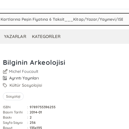
YAZARLAR
KATEGORİLER
Bilginin Arkeolojisi
Michel Foucault
Ayrıntı Yayınları
Kültür Sosyolojisi
Sosyoloji
ISBN
:
9789755396255
Basım Tarihi
:
2014-01
Baskı
:
2
Sayfa Sayısı
:
256
Boyut
:
135x195