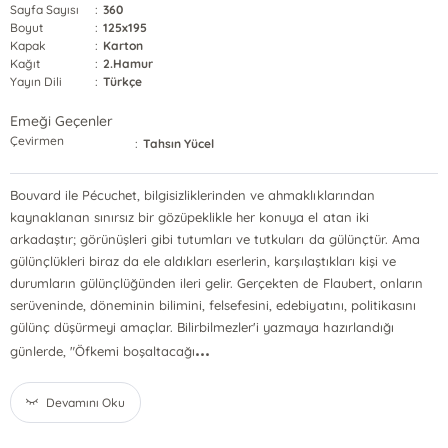
Sayfa Sayısı
:
360
Boyut
:
125x195
Kapak
:
Karton
Kağıt
:
2.Hamur
Yayın Dili
:
Türkçe
Emeği Geçenler
Çevirmen
:
Tahsın Yücel
Bouvard ile Pécuchet, bilgisizliklerinden ve ahmaklıklarından
kaynaklanan sınırsız bir gözüpeklikle her konuya el atan iki
arkadaştır; görünüşleri gibi tutumları ve tutkuları da gülünçtür. Ama
gülünçlükleri biraz da ele aldıkları eserlerin, karşılaştıkları kişi ve
durumların gülünçlüğünden ileri gelir. Gerçekten de Flaubert, onların
serüveninde, döneminin bilimini, felsefesini, edebiyatını, politikasını
gülünç düşürmeyi amaçlar. Bilirbilmezler'i yazmaya hazırlandığı
...
günlerde, "Öfkemi boşaltacağı
Devamını Oku