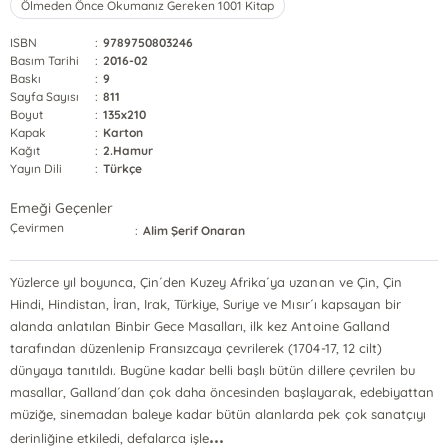
Ölmeden Önce Okumanız Gereken 1001 Kitap
ISBN
:
9789750803246
Basım Tarihi
:
2016-02
Baskı
:
9
Sayfa Sayısı
:
811
Boyut
:
135x210
Kapak
:
Karton
Kağıt
:
2.Hamur
Yayın Dili
:
Türkçe
Emeği Geçenler
Çevirmen
:
Alim Şerif Onaran
Yüzlerce yıl boyunca, Çin´den Kuzey Afrika´ya uzanan ve Çin, Çin
Hindi, Hindistan, İran, Irak, Türkiye, Suriye ve Mısır´ı kapsayan bir
alanda anlatılan Binbir Gece Masalları, ilk kez Antoine Galland
tarafından düzenlenip Fransızcaya çevrilerek (1704-17, 12 cilt)
dünyaya tanıtıldı. Bugüne kadar belli başlı bütün dillere çevrilen bu
masallar, Galland´dan çok daha öncesinden başlayarak, edebiyattan
müziğe, sinemadan baleye kadar bütün alanlarda pek çok sanatçıyı
...
derinliğine etkiledi, defalarca işle