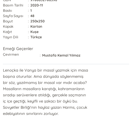
Basım Tarihi
:
2020-11
Baskı
:
1
Sayfa Sayısı
:
48
Boyut
:
250x250
Kapak
:
Karton
Kağıt
:
Kuşe
Yayın Dili
:
Türkçe
Emeği Geçenler
Çevirmen
:
Mustafa Kemal Yılmaz
Lenoçka ile Vanya bir masal yazmak için masa
başına otururlar. Ama dünyada söylenmemiş
bir söz, yazılmamış bir masal var mıdır acaba?
Masalların masallara karıştığı, kahramanların
sıradışı serüvenlere atıldığı, gerçekle saçmanın
iç içe geçtiği, keyifli ve şakacı bir öykü bu.
Sovyetler Birliği'nin haylaz yazarı Harms, çocuk
edebiyatının sınırlarını zorluyor.