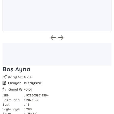
Boş Ayna
Karyl McBride
Okuyan Us Yayınları
Genel Psikoloji
ISBN
:
9786059318594
Basım Tarihi
:
2026-06
Baskı
:
15
Sayfa Sayısı
:
280
Boyut
:
135x210