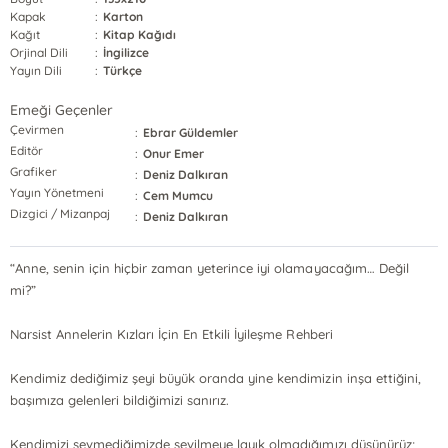
Kapak
:
Karton
Kağıt
:
Kitap Kağıdı
Orjinal Dili
:
İngilizce
Yayın Dili
:
Türkçe
Emeği Geçenler
Çevirmen
:
Ebrar Güldemler
Editör
:
Onur Emer
Grafiker
:
Deniz Dalkıran
Yayın Yönetmeni
:
Cem Mumcu
Dizgici / Mizanpaj
:
Deniz Dalkıran
“Anne, senin için hiçbir zaman yeterince iyi olamayacağım… Değil
mi?”
Narsist Annelerin Kızları İçin En Etkili İyileşme Rehberi
Kendimiz dediğimiz şeyi büyük oranda yine kendimizin inşa ettiğini,
başımıza gelenleri bildiğimizi sanırız.
Kendimizi sevmediğimizde sevilmeye layık olmadığımızı düşünürüz;