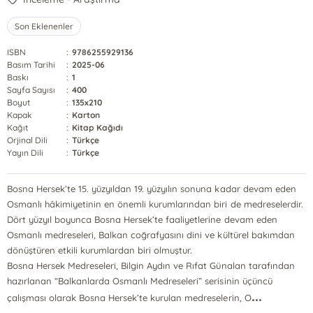
Son Eklenenler
ISBN
:
9786255929136
Basım Tarihi
:
2025-06
Baskı
:
1
Sayfa Sayısı
:
400
Boyut
:
135x210
Kapak
:
Karton
Kağıt
:
Kitap Kağıdı
Orjinal Dili
:
Türkçe
Yayın Dili
:
Türkçe
Bosna Hersek’te 15. yüzyıldan 19. yüzyılın sonuna kadar devam eden
Osmanlı hâkimiyetinin en önemli kurumlarından biri de medreselerdir.
Dört yüzyıl boyunca Bosna Hersek’te faaliyetlerine devam eden
Osmanlı medreseleri, Balkan coğrafyasını dini ve kültürel bakımdan
dönüştüren etkili kurumlardan biri olmuştur.
Bosna Hersek Medreseleri, Bilgin Aydın ve Rıfat Günalan tarafından
hazırlanan “Balkanlarda Osmanlı Medreseleri” serisinin üçüncü
...
çalışması olarak Bosna Hersek’te kurulan medreselerin, O