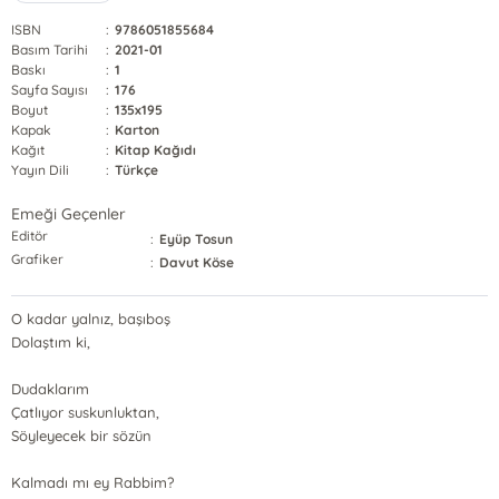
ISBN
:
9786051855684
Basım Tarihi
:
2021-01
Baskı
:
1
Sayfa Sayısı
:
176
Boyut
:
135x195
Kapak
:
Karton
Kağıt
:
Kitap Kağıdı
Yayın Dili
:
Türkçe
Emeği Geçenler
Editör
:
Eyüp Tosun
Grafiker
:
Davut Köse
O kadar yalnız, başıboş
Dolaştım ki,
Dudaklarım
Çatlıyor suskunluktan,
Söyleyecek bir sözün
Kalmadı mı ey Rabbim?