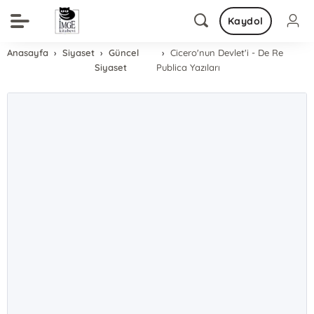
Kaydol
Anasayfa
Siyaset
Güncel
Cicero'nun Devlet'i - De Re
Siyaset
Publica Yazıları