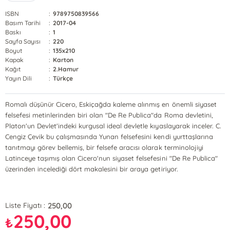
ISBN
:
9789750839566
Basım Tarihi
:
2017-04
Baskı
:
1
Sayfa Sayısı
:
220
Boyut
:
135x210
Kapak
:
Karton
Kağıt
:
2.Hamur
Yayın Dili
:
Türkçe
Romalı düşünür Cicero, Eskiçağda kaleme alınmış en önemli siyaset
felsefesi metinlerinden biri olan "De Re Publica"da Roma devletini,
Platon'un Devlet'indeki kurgusal ideal devletle kıyaslayarak inceler. C.
Cengiz Çevik bu çalışmasında Yunan felsefesini kendi yurttaşlarına
tanıtmayı görev bellemiş, bir felsefe aracısı olarak terminolojiyi
Latinceye taşımış olan Cicero'nun siyaset felsefesini "De Re Publica"
üzerinden incelediği dört makalesini bir araya getiriyor.
250,00
Liste Fiyatı :
250,00
₺