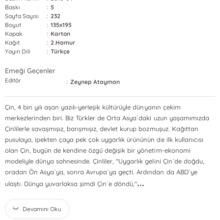
Baskı
:
5
Sayfa Sayısı
:
232
Boyut
:
135x195
Kapak
:
Karton
Kağıt
:
2.Hamur
Yayın Dili
:
Türkçe
Emeği Geçenler
Editör
:
Zeynep Atayman
Çin, 4 bin yılı aşan yazılı-yerleşik kültürüyle dünyanın çekim
merkezlerinden biri. Biz Türkler de Orta Asya´daki uzun yaşamımızda
Çinlilerle savaşmışız, barışmışız, devlet kurup bozmuşuz. Kağıttan
pusulaya, ipekten çaya pek çok uygarlık ürününün de ilk kullanıcısı
olan Çin, bugün de kendine özgü değişik bir yönetim-ekonomi
modeliyle dünya sahnesinde. Çinliler, "Uygarlık gelini Çin´de doğdu,
oradan Ön Asya´ya, sonra Avrupa´ya geçti. Ardından da ABD´ye
...
ulaştı. Dünya yuvarlaksa şimdi Çin´e döndü,"
Devamını Oku