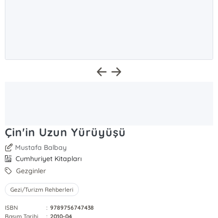
Çin'in Uzun Yürüyüşü
Mustafa Balbay
Cumhuriyet Kitapları
Gezginler
Gezi/Turizm Rehberleri
ISBN
:
9789756747438
Basım Tarihi
:
2010-04