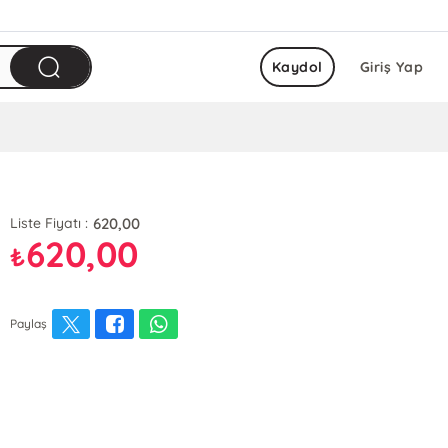
Kaydol
Giriş Yap
620,00
Liste Fiyatı :
620,00
₺
Paylaş