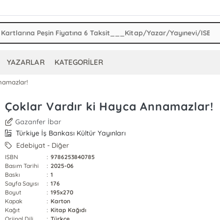
YAZARLAR
KATEGORİLER
namazlar!
Çoklar Vardır ki Hayca Annamazlar!
Gazanfer İbar
Türkiye İş Bankası Kültür Yayınları
Edebiyat - Diğer
ISBN
:
9786253840785
Basım Tarihi
:
2025-06
Baskı
:
1
Sayfa Sayısı
:
176
Boyut
:
195x270
Kapak
:
Karton
Kağıt
:
Kitap Kağıdı
Orjinal Dili
:
Türkçe