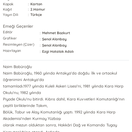
Kapak
:
Karton
Kağıt
:
2.Hamur
Yayın Dili
:
Türkçe
Emeği Geçenler
Editör
:
Mehmet Bozkurt
Grafiker
:
Şenol Alanbay
Resimleyen (Çizer)
:
Şenol Alanbay
Hazırlayan
:
Ezgi Hotalak Adalı
Naim Babüroğlu
Naim Babüroğlu, 1960 yılında Antakya'da doğdu. İlk ve ortaokul
öğrenimini Antakya'da
tamamladı.1977 yılında Kuleli Askeri Lisesi'ni, 1981 yılında Kara Harp
Okulu'nu, 1982 yılında
Piyade Okulu'nu bitirdi. Kıbrıs dahil, Kara Kuvvetleri Komutanlığı'nın
çeşitli birliklerinde Takım,
Bölük, Tabur ve Alay Komutanlığı yaptı. 1992 yılında Kara Harp
Akademisi'nden Kurmay Yüzbaşı
olarak mezun olduktan sonra, Hakkâri Dağ ve Komando Tugay
...