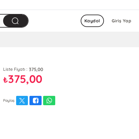
Kaydol
Giriş Yap
375,00
Liste Fiyatı :
375,00
₺
Paylaş