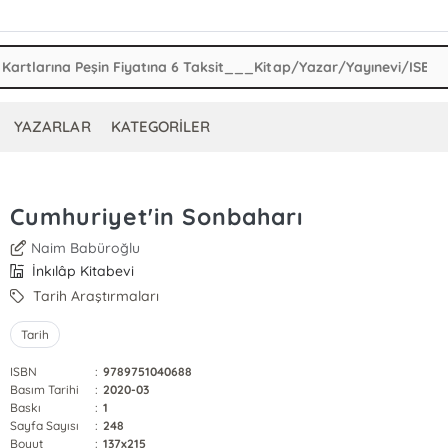
YAZARLAR
KATEGORİLER
Cumhuriyet'in Sonbaharı
Naim Babüroğlu
İnkılâp Kitabevi
Tarih Araştırmaları
Tarih
ISBN
:
9789751040688
Basım Tarihi
:
2020-03
Baskı
:
1
Sayfa Sayısı
:
248
Boyut
:
137x215