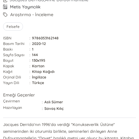
Metis Yayıncılık
Araştırma - İnceleme
Felsefe
ISBN
:
9786053162148
Basım Tarihi
:
2020-12
Baskı
:
1
Sayfa Sayısı
:
144
Boyut
:
130x195
Kapak
:
Karton
Kağıt
:
Kitap Kağıdı
Orjinal Dili
:
İngilizce
Yayın Dili
:
Türkçe
Emeği Geçenler
Çevirmen
:
Aslı Sümer
Hazırlayan
:
Savaş Kılıç
Jacques Derrida'nın 1996'da verdiği "Konukseverlik Üstüne"
seminerinden iki oturumla birlikte, seminerleri dinleyen Anne
Dufourmantelle'in "Davet" başlıklı metni yer alıyor bu kitapta. Kitabın