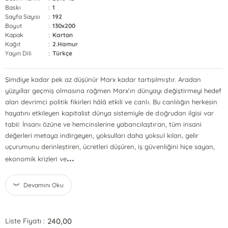
Baskı
:
1
Sayfa Sayısı
:
192
Boyut
:
130x200
Kapak
:
Karton
Kağıt
:
2.Hamur
Yayın Dili
:
Türkçe
Şimdiye kadar pek az düşünür Marx kadar tartışılmıştır. Aradan
yüzyıllar geçmiş olmasına rağmen Marx'ın dünyayı değiştirmeyi hedef
alan devrimci politik fikirleri hâlâ etkili ve canlı. Bu canlılığın herkesin
hayatını etkileyen kapitalist dünya sistemiyle de doğrudan ilgisi var
tabii: İnsanı özüne ve hemcinslerine yabancılaştıran, tüm insani
değerleri metaya indirgeyen, yoksulları daha yoksul kılan, gelir
uçurumunu derinleştiren, ücretleri düşüren, iş güvenliğini hiçe sayan,
...
ekonomik krizleri ve
Devamını Oku
240,00
Liste Fiyatı :