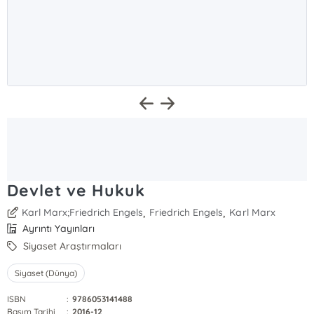
Devlet ve Hukuk
,
,
Karl Marx;Friedrich Engels
Friedrich Engels
Karl Marx
Ayrıntı Yayınları
Siyaset Araştırmaları
Siyaset (Dünya)
ISBN
:
9786053141488
Basım Tarihi
:
2016-12