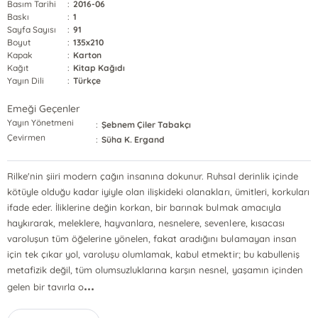
Basım Tarihi
:
2016-06
Baskı
:
1
Sayfa Sayısı
:
91
Boyut
:
135x210
Kapak
:
Karton
Kağıt
:
Kitap Kağıdı
Yayın Dili
:
Türkçe
Emeği Geçenler
Yayın Yönetmeni
:
Şebnem Çiler Tabakçı
Çevirmen
:
Süha K. Ergand
Rilke'nin şiiri modern çağın insanına dokunur. Ruhsal derinlik içinde
kötüyle olduğu kadar iyiyle olan ilişkideki olanakları, ümitleri, korkuları
ifade eder. İliklerine değin korkan, bir barınak bulmak amacıyla
haykırarak, meleklere, hayvanlara, nesnelere, sevenlere, kısacası
varoluşun tüm öğelerine yönelen, fakat aradığını bulamayan insan
için tek çıkar yol, varoluşu olumlamak, kabul etmektir; bu kabulleniş
metafizik değil, tüm olumsuzluklarına karşın nesnel, yaşamın içinden
...
gelen bir tavırla o