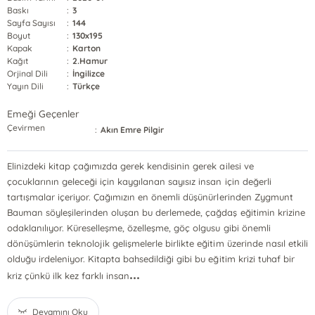
Baskı
:
3
Sayfa Sayısı
:
144
Boyut
:
130x195
Kapak
:
Karton
Kağıt
:
2.Hamur
Orjinal Dili
:
İngilizce
Yayın Dili
:
Türkçe
Emeği Geçenler
Çevirmen
:
Akın Emre Pilgir
Elinizdeki kitap çağımızda gerek kendisinin gerek ailesi ve
çocuklarının geleceği için kaygılanan sayısız insan için değerli
tartışmalar içeriyor. Çağımızın en önemli düşünürlerinden Zygmunt
Bauman söyleşilerinden oluşan bu derlemede, çağdaş eğitimin krizine
odaklanılıyor. Küreselleşme, özelleşme, göç olgusu gibi önemli
dönüşümlerin teknolojik gelişmelerle birlikte eğitim üzerinde nasıl etkili
olduğu irdeleniyor. Kitapta bahsedildiği gibi bu eğitim krizi tuhaf bir
...
kriz çünkü ilk kez farklı insan
Devamını Oku