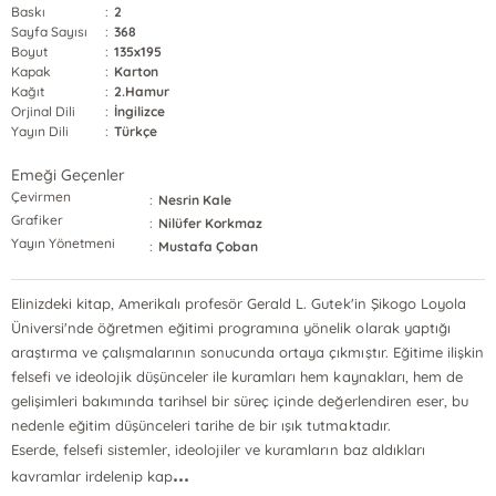
Baskı
:
2
Sayfa Sayısı
:
368
Boyut
:
135x195
Kapak
:
Karton
Kağıt
:
2.Hamur
Orjinal Dili
:
İngilizce
Yayın Dili
:
Türkçe
Emeği Geçenler
Çevirmen
:
Nesrin Kale
Grafiker
:
Nilüfer Korkmaz
Yayın Yönetmeni
:
Mustafa Çoban
Elinizdeki kitap, Amerikalı profesör Gerald L. Gutek'in Şikogo Loyola
Üniversi'nde öğretmen eğitimi programına yönelik olarak yaptığı
araştırma ve çalışmalarının sonucunda ortaya çıkmıştır. Eğitime ilişkin
felsefi ve ideolojik düşünceler ile kuramları hem kaynakları, hem de
gelişimleri bakımında tarihsel bir süreç içinde değerlendiren eser, bu
nedenle eğitim düşünceleri tarihe de bir ışık tutmaktadır.
Eserde, felsefi sistemler, ideolojiler ve kuramların baz aldıkları
...
kavramlar irdelenip kap