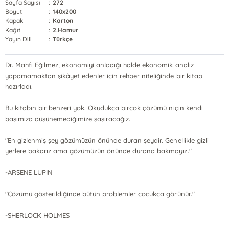
Sayfa Sayısı
:
272
Boyut
:
140x200
Kapak
:
Karton
Kağıt
:
2.Hamur
Yayın Dili
:
Türkçe
Dr. Mahfi Eğilmez, ekonomiyi anladığı halde ekonomik analiz
yapamamaktan şikâyet edenler için rehber niteliğinde bir kitap
hazırladı.
Bu kitabın bir benzeri yok. Okudukça birçok çözümü niçin kendi
başımıza düşünemediğimize şaşıracağız.
"En gizlenmiş şey gözümüzün önünde duran şeydir. Genellikle gizli
yerlere bakarız ama gözümüzün önünde durana bakmayız."
-ARSENE LUPIN
"Çözümü gösterildiğinde bütün problemler çocukça görünür."
-SHERLOCK HOLMES