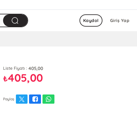
Kaydol
Giriş Yap
405,00
Liste Fiyatı :
405,00
₺
Paylaş