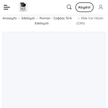
Kaydol
Anasayfa
Edebiyat
Roman - Çağdaş Türk
Elde Var Hüzün
Edebiyatı
(Ciltli)