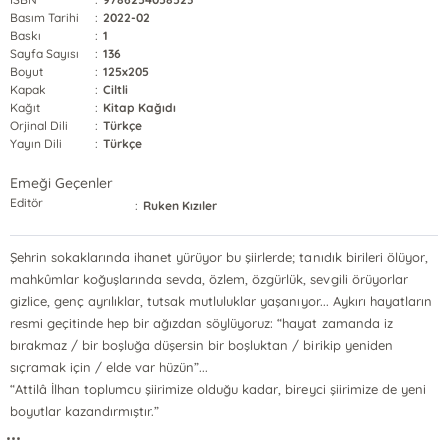
Basım Tarihi
:
2022-02
Baskı
:
1
Sayfa Sayısı
:
136
Boyut
:
125x205
Kapak
:
Ciltli
Kağıt
:
Kitap Kağıdı
Orjinal Dili
:
Türkçe
Yayın Dili
:
Türkçe
Emeği Geçenler
Editör
:
Ruken Kızıler
Şehrin sokaklarında ihanet yürüyor bu şiirlerde; tanıdık birileri ölüyor,
mahkûmlar koğuşlarında sevda, özlem, özgürlük, sevgili örüyorlar
gizlice, genç ayrılıklar, tutsak mutluluklar yaşanıyor... Aykırı hayatların
resmi geçitinde hep bir ağızdan söylüyoruz: “hayat zamanda iz
bırakmaz / bir boşluğa düşersin bir boşluktan / birikip yeniden
sıçramak için / elde var hüzün”...
“Attilâ İlhan toplumcu şiirimize olduğu kadar, bireyci şiirimize de yeni
boyutlar kazandırmıştır.”
...