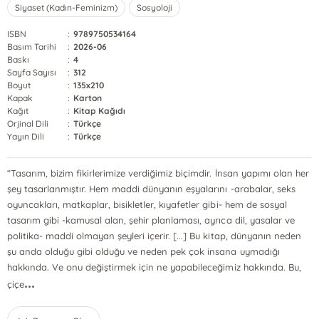
Siyaset (Kadın-Feminizm)
Sosyoloji
ISBN
:
9789750534164
Basım Tarihi
:
2026-06
Baskı
:
4
Sayfa Sayısı
:
312
Boyut
:
135x210
Kapak
:
Karton
Kağıt
:
Kitap Kağıdı
Orjinal Dili
:
Türkçe
Yayın Dili
:
Türkçe
“Tasarım, bizim fikirlerimize verdiğimiz biçimdir. İnsan yapımı olan her
şey tasarlanmıştır. Hem maddi dünyanın eşyalarını -arabalar, seks
oyuncakları, matkaplar, bisikletler, kıyafetler gibi- hem de sosyal
tasarım gibi -kamusal alan, şehir planlaması, ayrıca dil, yasalar ve
politika- maddi olmayan şeyleri içerir. [...] Bu kitap, dünyanın neden
şu anda olduğu gibi olduğu ve neden pek çok insana uymadığı
hakkında. Ve onu değiştirmek için ne yapabileceğimiz hakkında. Bu,
...
çiçe