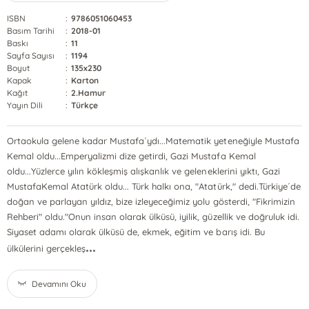
ISBN
:
9786051060453
Basım Tarihi
:
2018-01
Baskı
:
11
Sayfa Sayısı
:
1194
Boyut
:
135x230
Kapak
:
Karton
Kağıt
:
2.Hamur
Yayın Dili
:
Türkçe
Ortaokula gelene kadar Mustafa´ydı...Matematik yeteneğiyle Mustafa
Kemal oldu...Emperyalizmi dize getirdi, Gazi Mustafa Kemal
oldu...Yüzlerce yılın kökleşmiş alışkanlık ve geleneklerini yıktı, Gazi
MustafaKemal Atatürk oldu... Türk halkı ona, "Atatürk," dedi.Türkiye´de
doğan ve parlayan yıldız, bize izleyeceğimiz yolu gösterdi, "Fikrimizin
Rehberi" oldu."Onun insan olarak ülküsü, iyilik, güzellik ve doğruluk idi.
Siyaset adamı olarak ülküsü de, ekmek, eğitim ve barış idi. Bu
...
ülkülerini gerçekleş
Devamını Oku