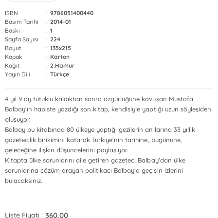
ISBN
:
9786051400440
Basım Tarihi
:
2014-01
Baskı
:
1
Sayfa Sayısı
:
224
Boyut
:
135x215
Kapak
:
Karton
Kağıt
:
2.Hamur
Yayın Dili
:
Türkçe
4 yıl 9 ay tutuklu kaldıktan sonra özgürlüğüne kavuşan Mustafa
Balbay'ın hapiste yazdığı son kitap, kendisiyle yaptığı uzun söyleşiden
oluşuyor.
Balbay bu kitabında 80 ülkeye yaptığı gezilerin anılarına 33 yıllık
gazetecilik birikimini katarak Türkiye'nin tarihine, bugününe,
geleceğine ilişkin düşüncelerini paylaşıyor.
Kitapta ülke sorunlarını dile getiren gazeteci Balbay'dan ülke
sorunlarına çözüm arayan politikacı Balbay'a geçişin izlerini
bulacaksınız.
360,00
Liste Fiyatı :