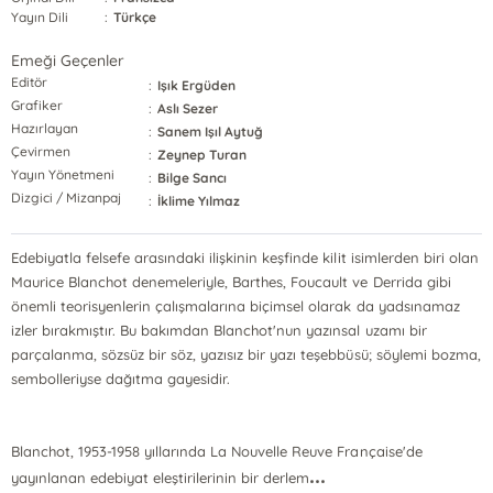
Yayın Dili
:
Türkçe
Emeği Geçenler
Editör
:
Işık Ergüden
Grafiker
:
Aslı Sezer
Hazırlayan
:
Sanem Işıl Aytuğ
Çevirmen
:
Zeynep Turan
Yayın Yönetmeni
:
Bilge Sancı
Dizgici / Mizanpaj
:
İklime Yılmaz
Edebiyatla felsefe arasındaki ilişkinin keşfinde kilit isimlerden biri olan
Maurice Blanchot denemeleriyle, Barthes, Foucault ve Derrida gibi
önemli teorisyenlerin çalışmalarına biçimsel olarak da yadsınamaz
izler bırakmıştır. Bu bakımdan Blanchot'nun yazınsal uzamı bir
parçalanma, sözsüz bir söz, yazısız bir yazı teşebbüsü; söylemi bozma,
sembolleriyse dağıtma gayesidir.
Blanchot, 1953-1958 yıllarında La Nouvelle Reuve Française'de
...
yayınlanan edebiyat eleştirilerinin bir derlem