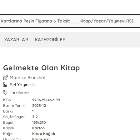
YAZARLAR
KATEGORİLER
Gelmekte Olan Kitap
Maurice Blanchot
Sel Yayıncılık
İnceleme
ISBN
:
9786256462199
Basım Tarihi
:
2023-10
Baskı
:
1
Sayfa Sayısı
:
312
Boyut
:
135x210
Kapak
:
Karton
Kağıt
:
Kitap Kağıdı
Orjinal Dili
:
Fransızca