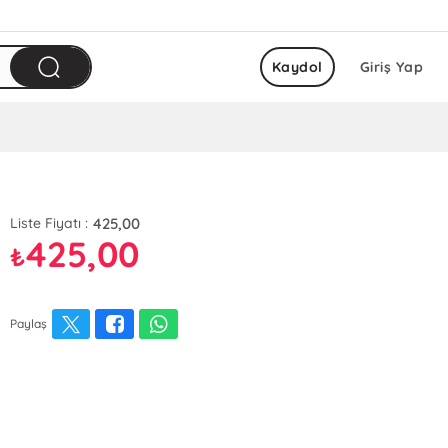
Kaydol
Giriş Yap
425,00
Liste Fiyatı :
425,00
₺
Paylaş