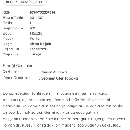
İmge Kitabevi Yayınları
ISBN
:
9789755337814
Basım Tarihi
:
2014-07
Baskı
:
1
Sayfa Sayısı
:
491
Boyut
:
135x210
Kapak
:
Karton
Kağıt
:
Kitap Kağıdı
Orjinal Dili
:
Fransızca
Yayın Dili
:
Türkçe
Emeği Geçenler
Çevirmen
:
Nesrin Altınova
Yayın Yönetmeni
:
Şebnem Çiler Tabakçı
Dünya edebiyat tarihinde sınıf mücadelesini Germinal kadar
dokunaklı, ayrıntılı anlatan; dönemin bütün felsefi ve iktisadi
görüşlerini kahramanların sözleriyle, hayatlarıyla canlandıran başka
bir eser bulmak zordur. Germinal, Fransız edebiyatının
başyapıtlarından bir ve Zola'nın her zaman gurur duyduğu en önemli
romanıdır. Kuzey Fransa'daki bir madenci topluluğunun yoksulluğu,