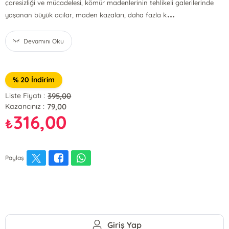
çaresizliği ve mücadelesi, kömür madenlerinin tehlikeli galerilerinde
...
yaşanan büyük acılar, maden kazaları, daha fazla k
Devamını Oku
% 20 İndirim
395,00
Liste Fiyatı :
79,00
Kazancınız :
316,00
₺
Paylaş
Giriş Yap