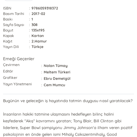
ISBN
:
9786059318372
Basım Tarihi
:
2017-02
Baskı
:
1
Sayfa Sayısı
:
308
Boyut
:
135x195
Kapak
:
Karton
Kağıt
:
2.Hamur
Yayın Dili
:
Türkçe
Emeği Geçenler
Çevirmen
:
Nalan Tümay
Editör
:
Meltem Türkeri
Grafiker
:
Ebru Demetgül
Yayın Yönetmeni
:
Cem Mumcu
Bugünün ve geleceğin iş hayatında tatmin duygusu nasıl yaratılacak?
İnsanların hakiki tatmine ulaşmasını hedefleyen bilinç halini
keşfederek "Akış" kavramını yaratan; Tony Blair, Bill Clinton gibi
liderlere, Super Bowl şampiyonu Jimmy Johnson'a ilham veren pozitif
psikolojinin en önde gelen ismi Mihaly Csikszentmihaly, Good