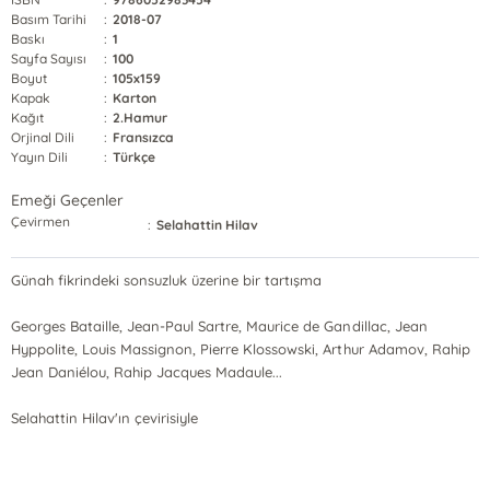
Basım Tarihi
:
2018-07
Baskı
:
1
Sayfa Sayısı
:
100
Boyut
:
105x159
Kapak
:
Karton
Kağıt
:
2.Hamur
Orjinal Dili
:
Fransızca
Yayın Dili
:
Türkçe
Emeği Geçenler
Çevirmen
:
Selahattin Hilav
Günah fikrindeki sonsuzluk üzerine bir tartışma
Georges Bataille, Jean-Paul Sartre, Maurice de Gandillac, Jean
Hyppolite, Louis Massignon, Pierre Klossowski, Arthur Adamov, Rahip
Jean Daniélou, Rahip Jacques Madaule...
Selahattin Hilav'ın çevirisiyle