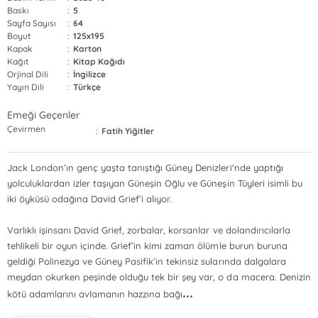
Baskı
:
5
Sayfa Sayısı
:
64
Boyut
:
125x195
Kapak
:
Karton
Kağıt
:
Kitap Kağıdı
Orjinal Dili
:
İngilizce
Yayın Dili
:
Türkçe
Emeği Geçenler
Çevirmen
:
Fatih Yiğitler
Jack London’ın genç yaşta tanıştığı Güney Denizleri'nde yaptığı
yolculuklardan izler taşıyan Güneşin Oğlu ve Güneşin Tüyleri isimli bu
iki öyküsü odağına David Grief’i alıyor.
Varlıklı işinsanı David Grief, zorbalar, korsanlar ve dolandırıcılarla
tehlikeli bir oyun içinde. Grief’in kimi zaman ölümle burun buruna
geldiği Polinezya ve Güney Pasifik’in tekinsiz sularında dalgalara
meydan okurken peşinde olduğu tek bir şey var, o da macera. Denizin
...
kötü adamlarını avlamanın hazzına bağı