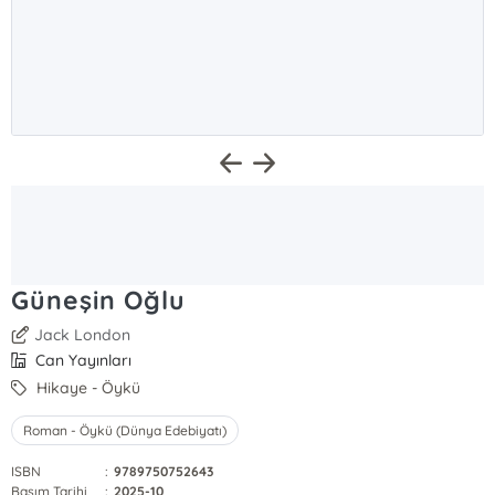
Güneşin Oğlu
Jack London
Can Yayınları
Hikaye - Öykü
Roman - Öykü (Dünya Edebiyatı)
ISBN
:
9789750752643
Basım Tarihi
:
2025-10