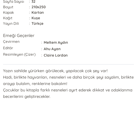
Sayfa Sayısı
:
32
Boyut
:
210x250
Kapak
:
Karton
Kağıt
:
Kuşe
Yayın Dili
:
Türkçe
Emeği Geçenler
Çevirmen
:
Meltem Aydın
Editör
:
Ahu Ayan
Resimleyen (Çizer)
:
Claire Lordon
Yazın sahilde yürürken görülecek, yapılacak çok şey var!
Hadi, birlikte hayvanları, nesneleri ve daha birçok şeyi sayalım, birlikte
arayıp bulalım, renklerine bakalım!
Çocuklar bu kitapla farklı nesneleri ayırt ederek dikkat ve odaklanma
becerilerini geliştirecekler.