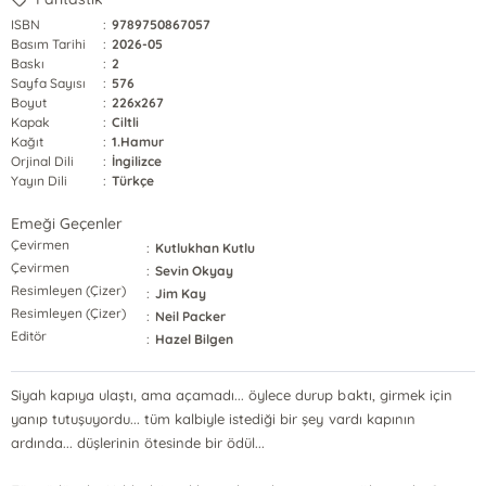
ISBN
:
9789750867057
Basım Tarihi
:
2026-05
Baskı
:
2
Sayfa Sayısı
:
576
Boyut
:
226x267
Kapak
:
Ciltli
Kağıt
:
1.Hamur
Orjinal Dili
:
İngilizce
Yayın Dili
:
Türkçe
Emeği Geçenler
Çevirmen
:
Kutlukhan Kutlu
Çevirmen
:
Sevin Okyay
Resimleyen (Çizer)
:
Jim Kay
Resimleyen (Çizer)
:
Neil Packer
Editör
:
Hazel Bilgen
Siyah kapıya ulaştı, ama açamadı... öylece durup baktı, girmek için
yanıp tutuşuyordu... tüm kalbiyle istediği bir şey vardı kapının
ardında... düşlerinin ötesinde bir ödül...