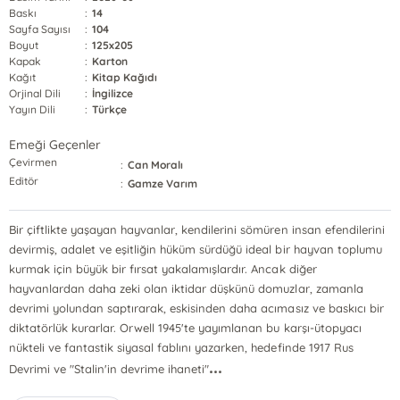
Baskı
:
14
Sayfa Sayısı
:
104
Boyut
:
125x205
Kapak
:
Karton
Kağıt
:
Kitap Kağıdı
Orjinal Dili
:
İngilizce
Yayın Dili
:
Türkçe
Emeği Geçenler
Çevirmen
:
Can Moralı
Editör
:
Gamze Varım
Bir çiftlikte yaşayan hayvanlar, kendilerini sömüren insan efendilerini
devirmiş, adalet ve eşitliğin hüküm sürdüğü ideal bir hayvan toplumu
kurmak için büyük bir fırsat yakalamışlardır. Ancak diğer
hayvanlardan daha zeki olan iktidar düşkünü domuzlar, zamanla
devrimi yolundan saptırarak, eskisinden daha acımasız ve baskıcı bir
diktatörlük kurarlar. Orwell 1945'te yayımlanan bu karşı-ütopyacı
nükteli ve fantastik siyasal fablını yazarken, hedefinde 1917 Rus
...
Devrimi ve "Stalin'in devrime ihaneti"