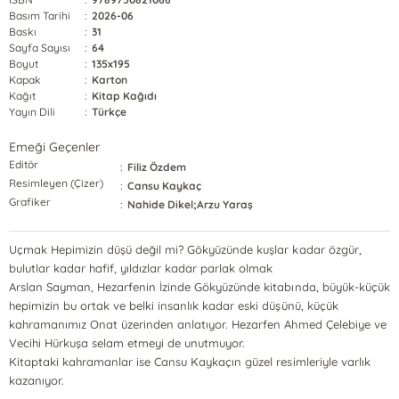
Basım Tarihi
:
2026-06
Baskı
:
31
Sayfa Sayısı
:
64
Boyut
:
135x195
Kapak
:
Karton
Kağıt
:
Kitap Kağıdı
Yayın Dili
:
Türkçe
Emeği Geçenler
Editör
:
Filiz Özdem
Resimleyen (Çizer)
:
Cansu Kaykaç
Grafiker
:
Nahide Dikel;Arzu Yaraş
Uçmak Hepimizin düşü değil mi? Gökyüzünde kuşlar kadar özgür,
bulutlar kadar hafif, yıldızlar kadar parlak olmak
Arslan Sayman, Hezarfenin İzinde Gökyüzünde kitabında, büyük-küçük
hepimizin bu ortak ve belki insanlık kadar eski düşünü, küçük
kahramanımız Onat üzerinden anlatıyor. Hezarfen Ahmed Çelebiye ve
Vecihi Hürkuşa selam etmeyi de unutmuyor.
Kitaptaki kahramanlar ise Cansu Kaykaçın güzel resimleriyle varlık
kazanıyor.