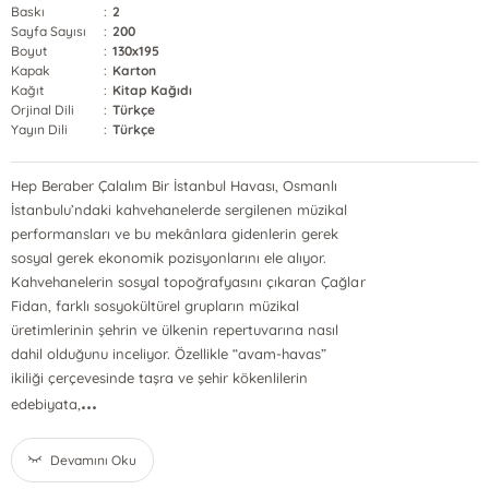
Baskı
:
2
Sayfa Sayısı
:
200
Boyut
:
130x195
Kapak
:
Karton
Kağıt
:
Kitap Kağıdı
Orjinal Dili
:
Türkçe
Yayın Dili
:
Türkçe
Hep Beraber Çalalım Bir İstanbul Havası, Osmanlı
İstanbulu’ndaki kahvehanelerde sergilenen müzikal
performansları ve bu mekânlara gidenlerin gerek
sosyal gerek ekonomik pozisyonlarını ele alıyor.
Kahvehanelerin sosyal topoğrafyasını çıkaran Çağlar
Fidan, farklı sosyokültürel grupların müzikal
üretimlerinin şehrin ve ülkenin repertuvarına nasıl
dahil olduğunu inceliyor. Özellikle “avam-havas”
ikiliği çerçevesinde taşra ve şehir kökenlilerin
...
edebiyata,
Devamını Oku