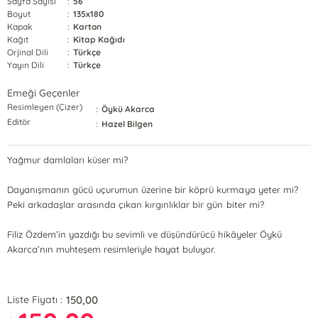
Sayfa Sayısı
:
56
Boyut
:
135x180
Kapak
:
Karton
Kağıt
:
Kitap Kağıdı
Orjinal Dili
:
Türkçe
Yayın Dili
:
Türkçe
Emeği Geçenler
Resimleyen (Çizer)
:
Öykü Akarca
Editör
:
Hazel Bilgen
Yağmur damlaları küser mi?
Dayanışmanın gücü uçurumun üzerine bir köprü kurmaya yeter mi?
Peki arkadaşlar arasında çıkan kırgınlıklar bir gün biter mi?
Filiz Özdem’in yazdığı bu sevimli ve düşündürücü hikâyeler Öykü
Akarca’nın muhteşem resimleriyle hayat buluyor.
150,00
Liste Fiyatı :