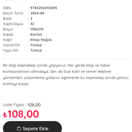
ISBN
:
9786254292095
Basım Tarihi
:
2024-04
Baskı
:
2
Sayfa Sayısı
:
32
Boyut
:
150x210
Kapak
:
Karton
Kağıt
:
Kitap Kağıdı
Orjinal Dili
:
Türkçe
Yayın Dili
:
Türkçe
Bir bilgi keşmekeşi içinde yaşıyoruz. Her yerde bilgi ve haber
bombardımanı altındayız. Sen de bize katıl ve temel eleştirel
yöntemleri, çözümleme yollarını öğrenerek bu keşmekeş içinde yolunu
bulmayı başar.
108,00
Liste Fiyatı :
108,00
₺
Sepete Ekle