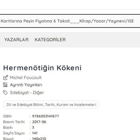
YAZARLAR
KATEGORİLER
Hermenötiğin Kökeni
Michel Foucault
Ayrıntı Yayınları
Edebiyat - Diğer
Dil ve Edebiyat Bilimi, Tarihi, Kuram ve İncelemeleri
ISBN
:
9786053141877
Basım Tarihi
:
2017-06
Baskı
:
3
Sayfa Sayısı
:
141
Boyut
:
140x210