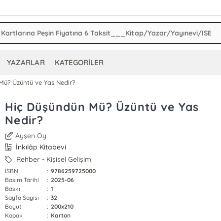
YAZARLAR
KATEGORİLER
Mü? Üzüntü ve Yas Nedir?
Hiç Düşündün Mü? Üzüntü ve Yas
Nedir?
Ayşen Oy
İnkılâp Kitabevi
Rehber - Kişisel Gelişim
ISBN
:
9786259725000
Basım Tarihi
:
2025-06
Baskı
:
1
Sayfa Sayısı
:
32
Boyut
:
200x210
Kapak
:
Karton