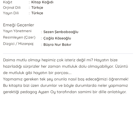
Kağıt
:
Kitap Kağıdı
Orjinal Dili
:
Türkçe
Yayın Dili
:
Türkçe
Emeği Geçenler
Yayın Yönetmeni
:
Sezen Şenbabaoğlu
Resimleyen (Çizer)
:
Çağla Köseoğlu
Dizgici / Mizanpaj
:
Büşra Nur Bakır
Daima mutlu olmayı hepimiz çok isteriz değil mi? Hayatın bize
hazırladığı sürprizler her zaman mutluluk dolu olmayabiliyor. Üzüntü
de mutluluk gibi hayatın bir parçası….
Yapmamız gereken tek şey onunla nasıl baş edeceğimizi öğrenmek!
Bu kitapta bizi üzen durumlar ve böyle durumlarda neler yapmamız
gerektiği pedagog Ayşen Oy tarafından samimi bir dille anlatılıyor.