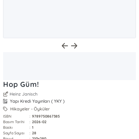
Hop Güm!
Heinz Janisch
Yapı Kredi Yayınları ( YKY )
Hikayeler - Öyküler
ISBN
:
9789750867385
Basım Tarihi
:
2026-02
Baskı
:
1
Sayfa Sayısı
:
28
Boyut
:
210x280