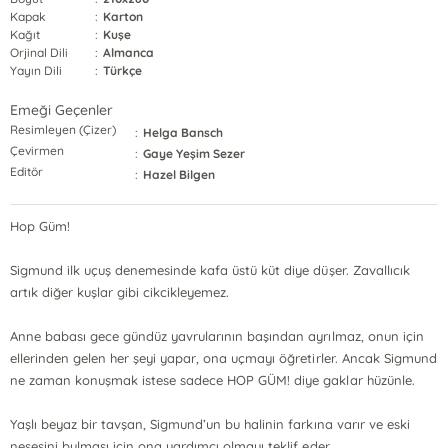
Kapak
:
Karton
Kağıt
:
Kuşe
Orjinal Dili
:
Almanca
Yayın Dili
:
Türkçe
Emeği Geçenler
Resimleyen (Çizer)
:
Helga Bansch
Çevirmen
:
Gaye Yeşim Sezer
Editör
:
Hazel Bilgen
Hop Güm!
Sigmund ilk uçuş denemesinde kafa üstü küt diye düşer. Zavallıcık
artık diğer kuşlar gibi cikcikleyemez.
Anne babası gece gündüz yavrularının başından ayrılmaz, onun için
ellerinden gelen her şeyi yapar, ona uçmayı öğretirler. Ancak Sigmund
ne zaman konuşmak istese sadece HOP GÜM! diye gaklar hüzünle.
Yaşlı beyaz bir tavşan, Sigmund’un bu halinin farkına varır ve eski
neşesini bulması için ona yardımcı olmayı teklif eder.