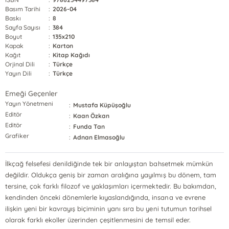
Basım Tarihi
:
2026-04
Baskı
:
8
Sayfa Sayısı
:
384
Boyut
:
135x210
Kapak
:
Karton
Kağıt
:
Kitap Kağıdı
Orjinal Dili
:
Türkçe
Yayın Dili
:
Türkçe
Emeği Geçenler
Yayın Yönetmeni
:
Mustafa Küpüşoğlu
Editör
:
Kaan Özkan
Editör
:
Funda Tan
Grafiker
:
Adnan Elmasoğlu
İlkçağ felsefesi denildiğinde tek bir anlayıştan bahsetmek mümkün
değildir. Oldukça geniş bir zaman aralığına yayılmış bu dönem, tam
tersine, çok farklı filozof ve yaklaşımları içermektedir. Bu bakımdan,
kendinden önceki dönemlerle kıyaslandığında, insana ve evrene
ilişkin yeni bir kavrayış biçiminin yanı sıra bu yeni tutumun tarihsel
olarak farklı ekoller üzerinden çeşitlenmesini de temsil eder.