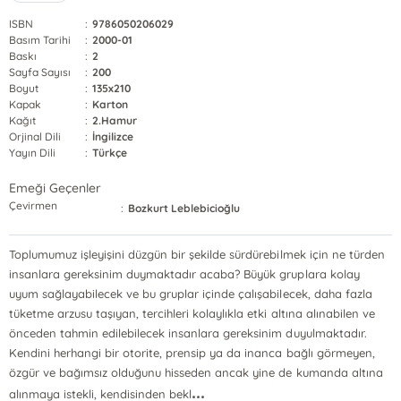
ISBN
:
9786050206029
Basım Tarihi
:
2000-01
Baskı
:
2
Sayfa Sayısı
:
200
Boyut
:
135x210
Kapak
:
Karton
Kağıt
:
2.Hamur
Orjinal Dili
:
İngilizce
Yayın Dili
:
Türkçe
Emeği Geçenler
Çevirmen
:
Bozkurt Leblebicioğlu
Toplumumuz işleyişini düzgün bir şekilde sürdürebilmek için ne türden
insanlara gereksinim duymaktadır acaba? Büyük gruplara kolay
uyum sağlayabilecek ve bu gruplar içinde çalışabilecek, daha fazla
tüketme arzusu taşıyan, tercihleri kolaylıkla etki altına alınabilen ve
önceden tahmin edilebilecek insanlara gereksinim duyulmaktadır.
Kendini herhangi bir otorite, prensip ya da inanca bağlı görmeyen,
özgür ve bağımsız olduğunu hisseden ancak yine de kumanda altına
...
alınmaya istekli, kendisinden bekl