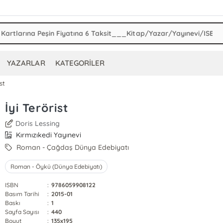
YAZARLAR
KATEGORİLER
st
İyi Terörist
Doris Lessing
Kırmızıkedi Yayınevi
Roman - Çağdaş Dünya Edebiyatı
Roman - Öykü (Dünya Edebiyatı)
ISBN
:
9786059908122
Basım Tarihi
:
2015-01
Baskı
:
1
Sayfa Sayısı
:
440
Boyut
:
135x195