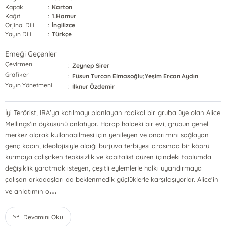
Kapak
:
Karton
Kağıt
:
1.Hamur
Orjinal Dili
:
İngilizce
Yayın Dili
:
Türkçe
Emeği Geçenler
Çevirmen
:
Zeynep Sirer
Grafiker
:
Füsun Turcan Elmasoğlu;Yeşim Ercan Aydın
Yayın Yönetmeni
:
İlknur Özdemir
İyi Terörist, IRA'ya katılmayı planlayan radikal bir gruba üye olan Alice
Mellings'in öyküsünü anlatıyor. Harap haldeki bir evi, grubun genel
merkez olarak kullanabilmesi için yenileyen ve onarımını sağlayan
genç kadın, ideolojisiyle aldığı burjuva terbiyesi arasında bir köprü
kurmaya çalışırken tepkisizlik ve kapitalist düzen içindeki toplumda
değişiklik yaratmak isteyen, çeşitli eylemlerle halkı uyandırmaya
çalışan arkadaşları da beklenmedik güçlüklerle karşılaşıyorlar. Alice'in
...
ve anlatımın o
Devamını Oku