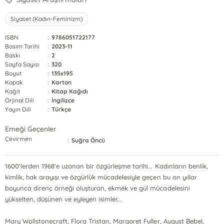
Siyaset (Kadın-Feminizm)
ISBN
:
9786051722177
Basım Tarihi
:
2023-11
Baskı
:
2
Sayfa Sayısı
:
320
Boyut
:
135x195
Kapak
:
Karton
Kağıt
:
Kitap Kağıdı
Orjinal Dili
:
İngilizce
Yayın Dili
:
Türkçe
Emeği Geçenler
Çevirmen
:
Suğra Öncü
1600'lerden 1968'e uzanan bir özgürleşme tarihi... Kadınların benlik,
kimlik, hak arayışı ve özgürlük mücadelesiyle geçen bu on yıllar
boyunca direnç örneği oluşturan, ekmek ve gül mücadelesini
yükselten, düşünen ve eyleyen isimler...
Mary Wollstonecraft, Flora Tristan, Margaret Fuller, August Bebel,