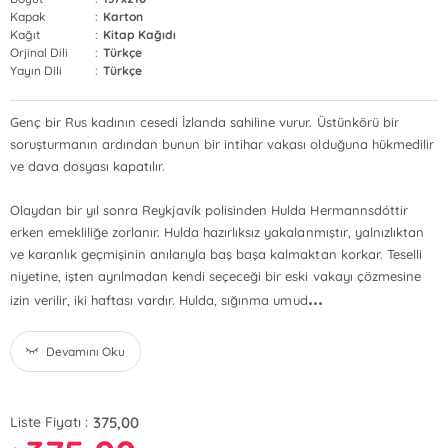
Kapak
:
Karton
Kağıt
:
Kitap Kağıdı
Orjinal Dili
:
Türkçe
Yayın Dili
:
Türkçe
Genç bir Rus kadının cesedi İzlanda sahiline vurur. Üstünkörü bir
soruşturmanın ardından bunun bir intihar vakası olduğuna hükmedilir
ve dava dosyası kapatılır.
Olaydan bir yıl sonra Reykjavík polisinden Hulda Hermannsdóttir
erken emekliliğe zorlanır. Hulda hazırlıksız yakalanmıştır, yalnızlıktan
ve karanlık geçmişinin anılarıyla baş başa kalmaktan korkar. Teselli
niyetine, işten ayrılmadan kendi seçeceği bir eski vakayı çözmesine
...
izin verilir, iki haftası vardır. Hulda, sığınma umud
Devamını Oku
375,00
Liste Fiyatı :