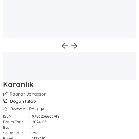
Karanlık
Ragnar Jonasson
Doğan Kitap
Roman - Polisiye
ISBN
:
9786256666412
Basım Tarihi
:
2024-05
Baskı
:
1
Sayfa Sayısı
:
256
Boyut
:
137x210