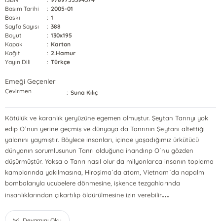
Basım Tarihi
:
2005-01
Baskı
:
1
Sayfa Sayısı
:
388
Boyut
:
130x195
Kapak
:
Karton
Kağıt
:
2.Hamur
Yayın Dili
:
Türkçe
Emeği Geçenler
Çevirmen
:
Suna Kılıç
Kötülük ve karanlık yeryüzüne egemen olmuştur. Şeytan Tanrıyı yok
edip O´nun yerine geçmiş ve dünyaya da Tanrının Şeytanı altettiği
yalanını yaymıştır. Böylece insanları, içinde yaşadığımız ürkütücü
dünyanın sorumlusunun Tanrı olduğuna inandırıp O´nu gözden
düşürmüştür. Yoksa o Tanrı nasıl olur da milyonlarca insanın toplama
kamplarında yakılmasına, Hiroşima´da atom, Vietnam´da napalm
bombalarıyla ucubelere dönmesine, işkence tezgahlarında
...
insanlıklarından çıkartılıp öldürülmesine izin verebilir
Devamını Oku