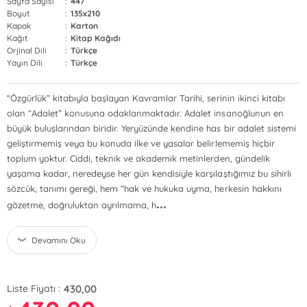
Sayfa Sayısı
:
447
Boyut
:
135x210
Kapak
:
Karton
Kağıt
:
Kitap Kağıdı
Orjinal Dili
:
Türkçe
Yayın Dili
:
Türkçe
“Özgürlük” kitabıyla başlayan Kavramlar Tarihi, serinin ikinci kitabı
olan “Adalet” konusuna odaklanmaktadır. Adalet insanoğlunun en
büyük buluşlarından biridir. Yeryüzünde kendine has bir adalet sistemi
geliştirmemiş veya bu konuda ilke ve yasalar belirlememiş hiçbir
toplum yoktur. Ciddi, teknik ve akademik metinlerden, gündelik
yaşama kadar, neredeyse her gün kendisiyle karşılaştığımız bu sihirli
sözcük, tanımı gereği, hem “hak ve hukuka uyma, herkesin hakkını
...
gözetme, doğruluktan ayrılmama, h
Devamını Oku
430,00
Liste Fiyatı :