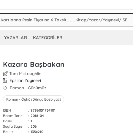
YAZARLAR
KATEGORİLER
Kazara Başbakan
Tom McLaughlin
Epsilon Yayınevi
Roman - Günümüz
Roman - Öykü (Dünya Edebiyatı)
ISBN
:
9786051734101
Basım Tarihi
:
2018-04
Baskı
:
1
Sayfa Sayısı
:
206
Boyut
:
135x210