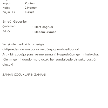
Kapak
:
Karton
Kağıt
:
2.Hamur
Yayın Dili
:
Türkçe
Emeği Geçenler
Çevirmen
:
Mert Doğruer
Editör
:
Meltem Erkmen
Yetişkinler belli ki birbirleriyle
didişmeden duramıyorlar ve dünyayı mahvediyorlar!
Artık bir çocuğa şans verme zamanı! Huysuzluğun yerini kahkaha,
jölenin yerini dondurma alacak, her sandalyede bir şaka yastığı
olacak!
ZAMAN ÇOCUKLARIN ZAMANI!