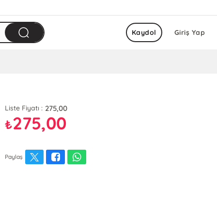
Kaydol
Giriş Yap
275,00
Liste Fiyatı :
275,00
₺
Paylaş