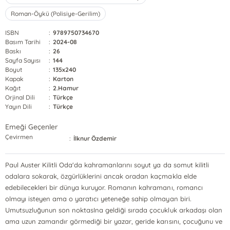
Roman-Öykü (Polisiye-Gerilim)
ISBN
:
9789750734670
Basım Tarihi
:
2024-08
Baskı
:
26
Sayfa Sayısı
:
144
Boyut
:
135x240
Kapak
:
Karton
Kağıt
:
2.Hamur
Orjinal Dili
:
Türkçe
Yayın Dili
:
Türkçe
Emeği Geçenler
Çevirmen
:
İlknur Özdemir
Paul Auster Kilitli Oda'da kahramanlarını soyut ya da somut kilitli
odalara sokarak, özgürlüklerini ancak oradan kaçmakla elde
edebilecekleri bir dünya kuruyor. Romanın kahramanı, romancı
olmayı isteyen ama o yaratıcı yeteneğe sahip olmayan biri.
Umutsuzluğunun son noktasIna geldiği sırada çocukluk arkadaşı olan
ama uzun zamandır görmediği bir yazar, geride karısını, çocuğunu ve